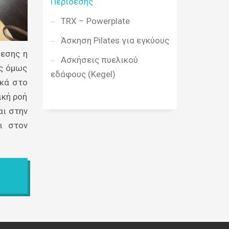
Περίδεσης
TRX – Powerplate
Άσκηση Pilates για εγκύους
δεσης η
Ασκήσεις πυελικού
ίς όμως
εδάφους (Kegel)
ικά στο
ική ροή
αι στην
ι στον