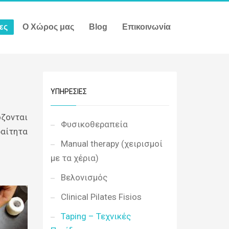
ες
Ο Χώρος μας
Blog
Επικοινωνία
ΥΠΗΡΕΣΊΕΣ
όζονται
Φυσικοθεραπεία
ραίτητα
Manual therapy (χειρισμοί
με τα χέρια)
Βελονισμός
Clinical Pilates Fisios
Taping – Τεχνικές